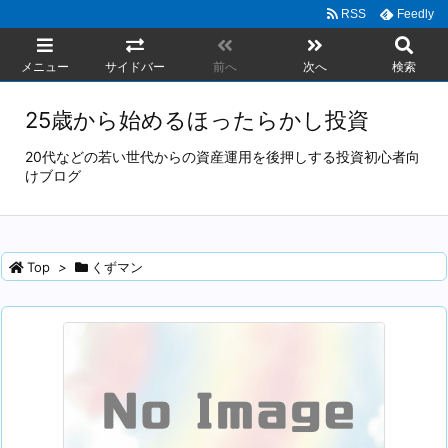
RSS
Feedly
メニュー
サイドバー
前へ
次へ
検索
25歳から始めるほったらかし投資
20代などの若い世代からの資産運用を後押しする投資初心者向
けブログ
Top
>
くずマン